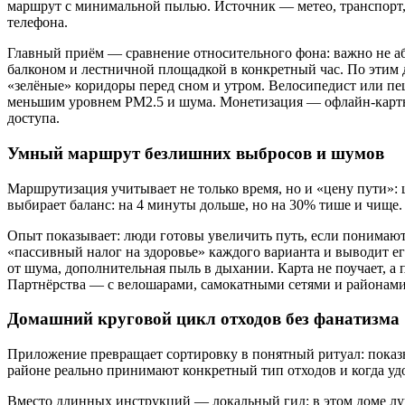
маршрут с минимальной пылью. Источник — метео, транспорт,
телефона.
Главный приём — сравнение относительного фона: важно не аб
балконом и лестничной площадкой в конкретный час. По этим
«зелёные» коридоры перед сном и утром. Велосипедист или пе
меньшим уровнем PM2.5 и шума. Монетизация — офлайн-карты 
доступа.
Умный маршрут безлишних выбросов и шумов
Маршрутизация учитывает не только время, но и «цену пути»:
выбирает баланс: на 4 минуты дольше, но на 30% тише и чище.
Опыт показывает: люди готовы увеличить путь, если понимают,
«пассивный налог на здоровье» каждого варианта и выводит 
от шума, дополнительная пыль в дыхании. Карта не поучает, а 
Партнёрства — с велошарами, самокатными сетями и районами,
Домашний круговой цикл отходов без фанатизма
Приложение превращает сортировку в понятный ритуал: показыва
районе реально принимают конкретный тип отходов и когда уд
Вместо длинных инструкций — локальный гид: в этом доме луч