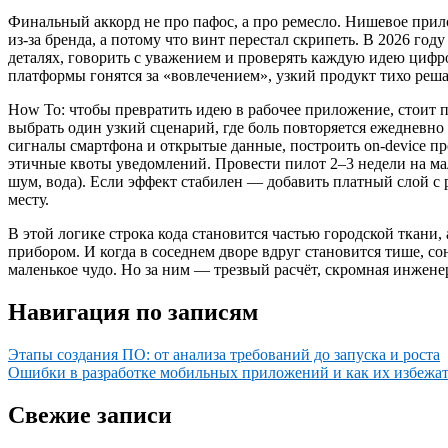
Финальный аккорд не про пафос, а про ремесло. Нишевое прил
из-за бренда, а потому что винт перестал скрипеть. В 2026 году
деталях, говорить с уважением и проверять каждую идею цифро
платформы гонятся за «вовлечением», узкий продукт тихо реш
How To: чтобы превратить идею в рабочее приложение, стоит 
выбрать один узкий сценарий, где боль повторяется ежедневно
сигналы смартфона и открытые данные, построить on‑device п
этичные квоты уведомлений. Провести пилот 2–3 недели на мал
шум, вода). Если эффект стабилен — добавить платный слой с 
месту.
В этой логике строка кода становится частью городской ткани
прибором. И когда в соседнем дворе вдруг становится тише, сон
маленькое чудо. Но за ним — трезвый расчёт, скромная инжене
Навигация по записям
Этапы создания ПО: от анализа требований до запуска и роста
Ошибки в разработке мобильных приложений и как их избежа
Свежие записи