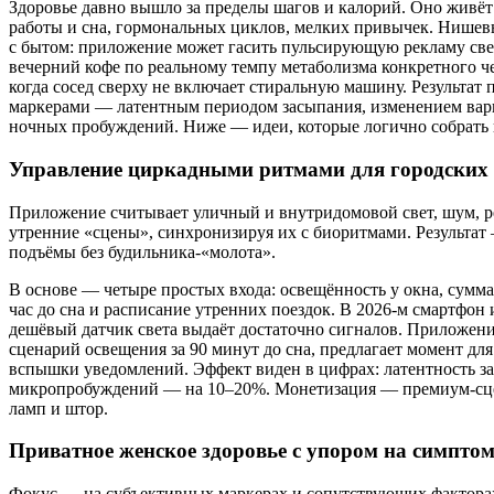
Здоровье давно вышло за пределы шагов и калорий. Оно живёт
работы и сна, гормональных циклов, мелких привычек. Нишевы
с бытом: приложение может гасить пульсирующую рекламу све
вечерний кофе по реальному темпу метаболизма конкретного ч
когда сосед сверху не включает стиральную машину. Результат
маркерами — латентным периодом засыпания, изменением вари
ночных пробуждений. Ниже — идеи, которые логично собрать 
Управление циркадными ритмами для городских
Приложение считывает уличный и внутридомовой свет, шум, р
утренние «сцены», синхронизируя их с биоритмами. Результат
подъёмы без будильника-«молота».
В основе — четыре простых входа: освещённость у окна, сумм
час до сна и расписание утренних поездок. В 2026-м смартфон
дешёвый датчик света выдаёт достаточно сигналов. Приложени
сценарий освещения за 90 минут до сна, предлагает момент для
вспышки уведомлений. Эффект виден в цифрах: латентность за
микропробуждений — на 10–20%. Монетизация — премиум-сце
ламп и штор.
Приватное женское здоровье с упором на симптом
Фокус — на субъективных маркерах и сопутствующих факторах (