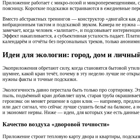
Приложение работает с микро‑позой и микроперемещениями, с
поясницу. Короткие подсказки встраиваются в ежедневные пер
Вместо абстрактных тренингов — конструктор «двигайся как 
вибрационным тактом и подсказкой звуком. Камера не нужна —
замечает, когда человек «залипает», и подсовывает интервенци
Эффект накапливается, а субъективная усталость падает. Пла
календарём и отчёты без персональных треков, только анонимн
Идеи для экологии: город, дом и личный
Экоприложения обретают силу, когда становятся бытовой утил
шумнее, какой кран течёт, почему в эту неделю лучше не откр
нужны факты и точные подсказки.
Экологичность давно перестала быть только про сортировку. Э
пыль, подъёмный кран добавляет шум, старая труба окрашивает 
героизма: он меняет решение в один клик — например, предлож
или даст сигнал, что сейчас лучше сушить бельё на балконе, а н
и экономит нервы. Ниже — идеи, для которых уже есть данные
Качество воздуха «дворовой точности»
Приложение строит тепловую карту двора и квартиры, подска