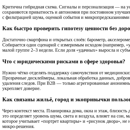
Критична гибридная схема. Сигналы и персонализация — на ус
сохраняются приватность и автономия при постоянном улучше
с фильтрацией шума, оценкой события и микропредсказаниями
Как быстро проверить гипотезу ценности без дор
Достаточно смартфона и открытых слоёв: барометр, акселероме
Собирается один сценарий с измеримым исходом (например, «у
малой группе 2–3 недели. Если доля «удачных» выросла и субъе
Что с юридическими рисками в сфере здоровья?
Нужно чётко отделять поддержку самочувствия от медицинских
Прозрачные дисклеймеры, локальная обработка данных, добро
удаления следов. При B2B — только агрегированные анонимные
укрепляет доверие.
Как связаны жильё, город и экопривычки пользо
Через контекст места. Планировка дома, окна и этаж, близость
это определяет уровень шума, света и воздуха, влияет на сон
которое учитывает «портрет квартиры» и «рисунок двора», не 
микро‑решения.