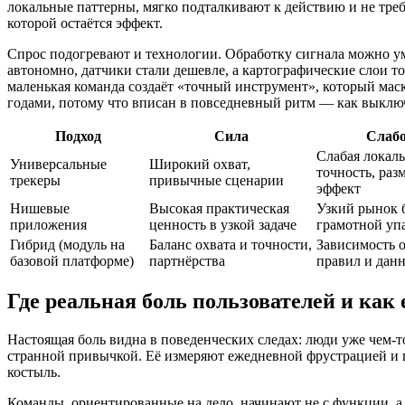
локальные паттерны, мягко подталкивают к действию и не тре
которой остаётся эффект.
Спрос подогревают и технологии. Обработку сигнала можно у
автономно, датчики стали дешевле, а картографические слои точ
маленькая команда создаёт «точный инструмент», который мас
годами, потому что вписан в повседневный ритм — как выключ
Подход
Сила
Слабо
Слабая локал
Универсальные
Широкий охват,
точность, ра
трекеры
привычные сценарии
эффект
Нишевые
Высокая практическая
Узкий рынок 
приложения
ценность в узкой задаче
грамотной уп
Гибрид (модуль на
Баланс охвата и точности,
Зависимость 
базовой платформе)
партнёрства
правил и дан
Где реальная боль пользователей и как 
Настоящая боль видна в поведенческих следах: люди уже чем-
странной привычкой. Её измеряют ежедневной фрустрацией и ц
костыль.
Команды, ориентированные на дело, начинают не с функции, а