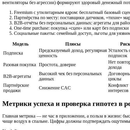
вентиляторы без агрессии) формируют здоровый денежный пот
Freemium с утилитарным ядром: бесплатный базовый сце
Партнёрства по месту: поставщики датчиков, «тихие» ма
B2B‑отчёты без персональных данных: агрегаты для райо
One‑time purchase: покупка «сцен» или карт без подписк
Социальные пакеты: семейный доступ, льготы для уязви
Модель
Плюсы
Рис
Предсказуемый доход, регулярная
Усталость 
Подписка
ценность
подписок
Нет повто
Разовая покупка
Простота, доверие
дохода
Высокий чек без персональных
Договорн
B2B‑агрегаты
данных
циклы
Партнёрские
Конфликт
Снижение CAC
продажи
интересов
Метрики успеха и проверка гипотез в р
Главная метрика — не час в приложении, а польза в жизни: быс
чище воздух в спальне. Цифры должны подтверждать ощутимый