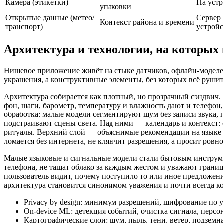
Камера (этикетки)
На устр
упаковки
Открытые данные (метео/
Сервер 
Контекст района и времени
транспорт)
устройс
Архитектура и технологии, на которых 
Нишевое приложение живёт на стыке датчиков, офлайн‑моделей
украшения, а конструктивные элементы, без которых всё рушит
Архитектура собирается как плотный, но прозрачный сэндвич.
фон, шаги, барометр, температуру и влажность дают и телефон
обработка: малые модели сегментируют шум без записи звука,
подстраивают сцены света. Над ними — календарь и контекст
ритуалы. Верхний слой — объяснимые рекомендации на языке п
ломается без интернета, не клянчит разрешения, а просит ровно 
Малые языковые и сигнальные модели стали бытовым инструме
телефона, не тащат облако за каждым жестом и уважают грани
пользователь видит, почему поступило то или иное предложен
архитектура становится синонимом уважения и почти всегда к
Privacy by design: минимум разрешений, шифрование по 
On-device ML: детекция событий, очистка сигнала, персон
Картографические слои: шум, пыль, тени, ветер, подземн