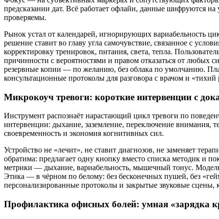
предсказании дат. Всё работает офлайн, данные шифруются на
проверяемы.
Рынок устал от календарей, игнорирующих вариабельность ци
решение ставит во главу угла самочувствие, связанное с усло
корректировку тренировок, питания, света, тепла. Пользовател
причинности с вероятностями и правом отказаться от любых с
резервные копии — по желанию, без облака по умолчанию. П
консультационные протоколы для разговора с врачом и «тихий
Микрокоуч тревоги: короткие интервенции с до
Инструмент распознаёт нарастающий цикл тревоги по поведен
интервенции: дыхание, заземление, переключение внимания,
своевременность и экономия когнитивных сил.
Устройство не «лечит», не ставит диагнозов, не заменяет тера
обратима: предлагает одну кнопку вместо списка методик и по
метрики — дыхание, вариабельность, мышечный тонус. Модель
Этика — в чёрном по белому: без бесконечных пушей, без «г
персонализированные протоколы и закрытые звуковые сцены, 
Профилактика офисных болей: умная «зарядка к