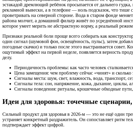
эстакадой дремлющий ребёнок просыпается от дальнего гудка,
рекламной вывески, а в телефоне — ноль подсказок, что тише 
проветривать на северной стороне. Вода в старом фонде меняе
района молчит, а домашний фильтр живёт по усреднённой инст
которое умеет мерить не абстрактную норму, а реальный режим
Признаки реальной боли проще всего собирать как конструкто
один сигнал (шумовой фон, освещённость, пульс), затем добавл
погодные скачки) и только после этого выстраивается совет. Ко
ощутимый эффект на первой неделе, появляется верность проду
делу.
Периодичность проблемы: как часто человек сталкивается
Цена замещения: чем проблему сейчас «чинят» и сколько 
Сигналы места: шум, свет, влажность, вода, транспорт, се
Сигналы тела: сон, напряжение, кожа, дыхание, циклы, а
Сигналы поведения: ритуалы, крошечные обходные пути,
Идеи для здоровья: точечные сценарии
Сильный продукт для здоровья в 2026-м — это не ещё один тр
устраняет конкретный раздражитель. Он сопоставляет ритм тела
подтверждает эффект цифрой.