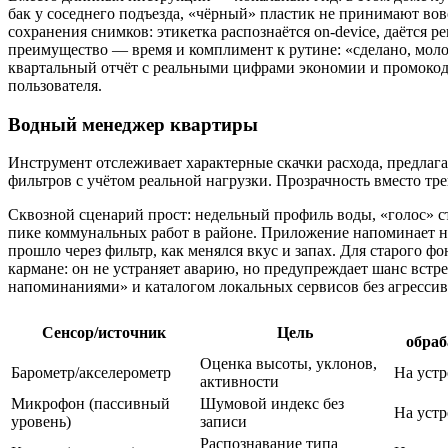
бак у соседнего подъезда, «чёрный» пластик не принимают вовс
сохранения снимков: этикетка распознаётся on‑device, даётся р
преимущество — время и комплимент к рутине: «сделано, моло
квартальный отчёт с реальными цифрами экономии и промокоды
пользователя.
Водный менеджер квартиры
Инструмент отслеживает характерные скачки расхода, предлага
фильтров с учётом реальной нагрузки. Прозрачность вместо тре
Сквозной сценарий прост: недельный профиль воды, «голос» 
пике коммунальных работ в районе. Приложение напоминает не
прошло через фильтр, как менялся вкус и запах. Для старого ф
кармане: он не устраняет аварию, но предупреждает шанс вст
напоминаниями» и каталогом локальных сервисов без агресси
Сенсор/источник
Цель
обраб
Оценка высоты, уклонов,
Барометр/акселерометр
На устр
активности
Микрофон (пассивный
Шумовой индекс без
На устр
уровень)
записи
Распознавание типа