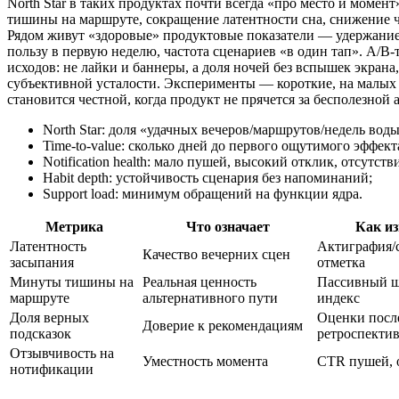
North Star в таких продуктах почти всегда «про место и момен
тишины на маршруте, сокращение латентности сна, снижение 
Рядом живут «здоровые» продуктовые показатели — удержание 
пользу в первую неделю, частота сценариев «в один тап». А/В
исходов: не лайки и баннеры, а доля ночей без вспышек экран
субъективной усталости. Эксперименты — короткие, на малых 
становится честной, когда продукт не прячется за бесполезной
North Star: доля «удачных вечеров/маршрутов/недель воды
Time‑to‑value: сколько дней до первого ощутимого эффект
Notification health: мало пушей, высокий отклик, отсутст
Habit depth: устойчивость сценария без напоминаний;
Support load: минимум обращений на функции ядра.
Метрика
Что означает
Как и
Латентность
Актиграфия/
Качество вечерних сцен
засыпания
отметка
Минуты тишины на
Реальная ценность
Пассивный 
маршруте
альтернативного пути
индекс
Доля верных
Оценки после
Доверие к рекомендациям
подсказок
ретроспекти
Отзывчивость на
Уместность момента
CTR пушей, 
нотификации