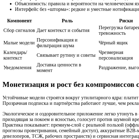
Объяснимость: правила и вероятности на человеческом яз
Интерфейс без «шторма»: редкие и уместные нотификации
Компонент
Роль
Риски
Перегрузка батаре
Сбор сигналов
Дает контекст и события
тревожность
Персонификация и
Малые модели
Чёрный ящик
фильтрация шума
Календарь/
Чрезмерная
Связывает рутину и советы
контекст
персонализация
Доставка ценности в
Уведомления
Раздражение, выг
момент
Монетизация и рост без компромиссов 
Устойчивые модели строятся вокруг утилитарного ядра: платит 
Прозрачная подписка и партнёрства работают лучше, чем рекл
Экологическое и оздоровительное приложение легко утонуть в
приходящая за покоем и ясностью, голосует против шумной вр
Практика показывает: премиум‑слой с реальной пользой (оффл
прогнозы проветривания, семейный доступ), аккуратные B2B‑м
девелоперов, ТСЖ, рабочих пространств) и сервисная интегра