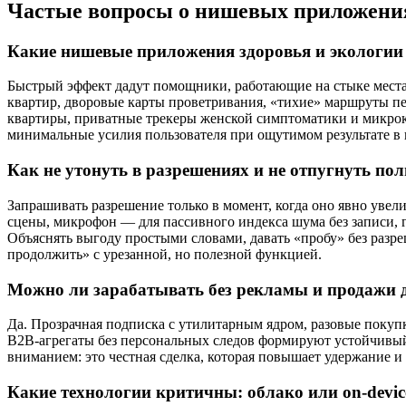
Частые вопросы о нишевых приложения
Какие нишевые приложения здоровья и экологии 
Быстрый эффект дадут помощники, работающие на стыке места
квартир, дворовые карты проветривания, «тихие» маршруты п
квартиры, приватные трекеры женской симптоматики и микроко
минимальные усилия пользователя при ощутимом результате в
Как не утонуть в разрешениях и не отпугнуть по
Запрашивать разрешение только в момент, когда оно явно увели
сцены, микрофон — для пассивного индекса шума без записи, 
Объяснять выгоду простыми словами, давать «пробу» без разре
продолжить» с урезанной, но полезной функцией.
Можно ли зарабатывать без рекламы и продажи
Да. Прозрачная подписка с утилитарным ядром, разовые покупк
B2B‑агрегаты без персональных следов формируют устойчивый 
вниманием: это честная сделка, которая повышает удержание и
Какие технологии критичны: облако или on‑devic