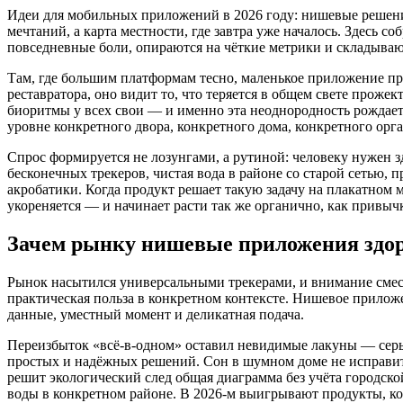
Идеи для мобильных приложений в 2026 году: нишевые решения
мечтаний, а карта местности, где завтра уже началось. Здесь 
повседневные боли, опираются на чёткие метрики и складываю
Там, где большим платформам тесно, маленькое приложение пр
реставратора, оно видит то, что теряется в общем свете проже
биоритмы у всех свои — и именно эта неоднородность рожда
уровне конкретного двора, конкретного дома, конкретного орг
Спрос формируется не лозунгами, а рутиной: человеку нужен з
бесконечных трекеров, чистая вода в районе со старой сетью, 
акробатики. Когда продукт решает такую задачу на плакатном 
укореняется — и начинает расти так же органично, как привычк
Зачем рынку нишевые приложения здоро
Рынок насытился универсальными трекерами, и внимание смест
практическая польза в конкретном контексте. Нишевое прилож
данные, уместный момент и деликатная подача.
Переизбыток «всё-в-одном» оставил невидимые лакуны — серы
простых и надёжных решений. Сон в шумном доме не исправи
решит экологический след общая диаграмма без учёта городско
воды в конкретном районе. В 2026-м выигрывают продукты, ко