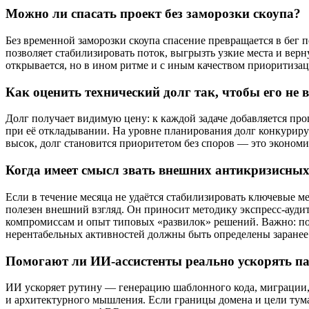
Можно ли спасать проект без заморозки скоупа?
Без временной заморозки скоупа спасение превращается в бег п
позволяет стабилизировать поток, выгрызть узкие места и верн
открывается, но в ином ритме и с иным качеством приоритизац
Как оценить технический долг так, чтобы его не
Долг получает видимую цену: к каждой задаче добавляется про
при её откладывании. На уровне планирования долг конкурирует
высок, долг становится приоритетом без споров — это эконом
Когда имеет смысл звать внешних антикризисных
Если в течение месяца не удаётся стабилизировать ключевые 
полезен внешний взгляд. Он приносит методику экспресс‑ауди
компромиссам и опыт типовых «развилок» решений. Важно: по
нерентабельных активностей должны быть определены заранее
Помогают ли ИИ‑ассистенты реально ускорять п
ИИ ускоряет рутину — генерацию шаблонного кода, миграции, 
и архитектурного мышления. Если границы домена и цели тум