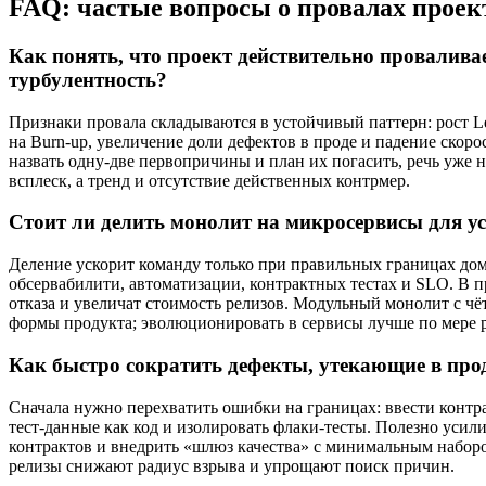
FAQ: частые вопросы о провалах проек
Как понять, что проект действительно провалива
турбулентность?
Признаки провала складываются в устойчивый паттерн: рост Lea
на Burn‑up, увеличение доли дефектов в проде и падение скор
назвать одну‑две первопричины и план их погасить, речь уже 
всплеск, а тренд и отсутствие действенных контрмер.
Стоит ли делить монолит на микросервисы для 
Деление ускорит команду только при правильных границах дом
обсервабилити, автоматизации, контрактных тестах и SLO. В 
отказа и увеличат стоимость релизов. Модульный монолит с чё
формы продукта; эволюционировать в сервисы лучше по мере р
Как быстро сократить дефекты, утекающие в пр
Сначала нужно перехватить ошибки на границах: ввести контр
тест‑данные как код и изолировать флаки‑тесты. Полезно усил
контрактов и внедрить «шлюз качества» с минимальным набор
релизы снижают радиус взрыва и упрощают поиск причин.