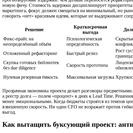
новую фичу. Стоимость задержки дисциплинирует приоритеты: т
маркетинга, фокус должен смещаться на минимальный, но рын
говорить «нет» красивым идеям, которые не выдерживают сопр
Краткосрочная
Решение
Дол
выгода
Фикс‑прайс на
Психологическая
Скрытые 
неопределённый объём
определённость
конфли
Рост cyc
Отложенный рефакторинг
Быстрый релиз
граница
Скупка готовых библиотек
Лицензи
Скорость прототипа
без due diligence
обновле
Нулевая резервная ёмкость
Максимальная загрузка
Хрупкос
Прозрачная экономика проекта делает разговоры предметными. 
а реестр долга — полем «процент» в днях к Lead Time. Решения
менее эмоциональными. Когда бюджеты строятся из темпов ценн
взвешенную скорость. Ни один CFO не возражает против гибкос
выгод.
Как вытащить буксующий проект: ант