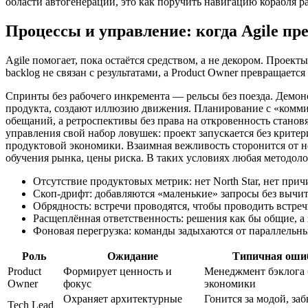
области автогенерации, это как поручить навигацию корабля р
Процессы и управление: когда Agile пр
Agile помогает, пока остаётся средством, а не декором. Проект
backlog не связан с результатами, а Product Owner превращается 
Спринты без рабочего инкремента — рельсы без поезда. Демон
продукта, создают иллюзию движения. Планирование с «комм
обещаний, а ретроспективы без права на откровенность станов
управления свой набор ловушек: проект запускается без критери
продуктовой экономики. Взаимная вежливость сторонится от 
обучения рынка, цены риска. В таких условиях любая методоло
Отсутствие продуктовых метрик: нет North Star, нет при
Скоп‑дрифт: добавляются «маленькие» запросы без вычит
Обрядность: встречи проводятся, чтобы проводить встреч
Расщеплённая ответственность: решения как бы общие, а 
Фоновая перегрузка: команды задыхаются от параллельны
Роль
Ожидание
Типичная оши
Product
Формирует ценность и
Менеджмент бэклога 
Owner
фокус
экономики
Охраняет архитектурные
Гонится за модой, заб
Tech Lead