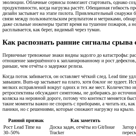
эволюции. Облачные сервисы помогают стартовать, однако со
продуктивности, когда нагрузка растёт. Обещанная гибкость п
дизайн застывает на этапе пилота. Привлекательный снаружи б
связи между пользовательским результатом и метриками, обнар
даже сильные инженеры тратят время на тушение пожаров, а не
расплывается, как берег, видимый через туман.
Как распознать ранние сигналы срыва 
Первичные тревожные знаки видны задолго до катастрофы: ра
отношение завершённого к запланированному и рост дефектов
раньше, чем отчёты о задержке релиза.
Когда поток забивается, он оставляет чёткий след. Lead time уд
завышен. Burn‑up застывает на плато, хотя бэклог не худеет. 
мелких исправлений вокруг одних и тех же мест. Количество и
ретроспективы обсуждают симптомы, не добираясь до источник
коляска на неровной дороге, потому что контекст меняется быст
такие моменты важно не спорить с приборами, а читать их, как 
паники, но с решениями, которые снижают нагрузку на крыло.
Ранний признак
Как заметить
Рост Lead Time на
Доска задач, отчёты из Git/Issue
Затор 
30–50%
Tracker
пересм