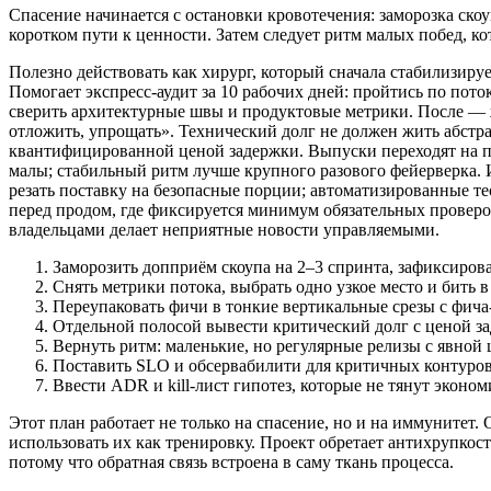
Спасение начинается с остановки кровотечения: заморозка скоу
коротком пути к ценности. Затем следует ритм малых побед, ко
Полезно действовать как хирург, который сначала стабилизируе
Помогает экспресс‑аудит за 10 рабочих дней: пройтись по поток
сверить архитектурные швы и продуктовые метрики. После — ж
отложить, упрощать». Технический долг не должен жить абстра
квантифицированной ценой задержки. Выпуски переходят на пр
малы; стабильный ритм лучше крупного разового фейерверка. 
резать поставку на безопасные порции; автоматизированные те
перед продом, где фиксируется минимум обязательных проверок
владельцами делает неприятные новости управляемыми.
Заморозить допприём скоупа на 2–3 спринта, зафиксирова
Снять метрики потока, выбрать одно узкое место и бить в
Переупаковать фичи в тонкие вертикальные срезы с фича
Отдельной полосой вывести критический долг с ценой з
Вернуть ритм: маленькие, но регулярные релизы с явной
Поставить SLO и обсервабилити для критичных контуров
Ввести ADR и kill‑лист гипотез, которые не тянут эконом
Этот план работает не только на спасение, но и на иммунитет.
использовать их как тренировку. Проект обретает антихрупкость
потому что обратная связь встроена в саму ткань процесса.