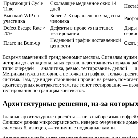
Прыгающий Cycle
Скользящее медианное окно 14
Неста
Time
дней
Высокий WIP на
Более 2–3 параллельных задач на
Расфо
участника
человека
Defect Escape Rate >
Дефекты в проде vs на этапах
Дыры 
20%
тестирования
серви
Недельный график доставленной
Плато на Burn‑up
Скоп,
ценности
Вовремя замеченный тренд экономит месяцы. Сигналам нужен о
истории до функциональных срезов, перестраивать порядок раб
типы очередей — аналитика, ревью, тестирование, деплой — и 
Метрикам нужна история, а не точка на графике: только траект
система. Там, где виден стабильный провис на ревью, помогае
архитектурных контрактов; там, где тонет тестирование — изо
тестирования по границам контекстов.
Архитектурные решения, из-за которых
Главные архитектурные просчёты — не в выборе языка и фрейм
Слишком ранняя микросервисность, неверно очерченные доме
сиамских близнецов, — типичные подводные камни.