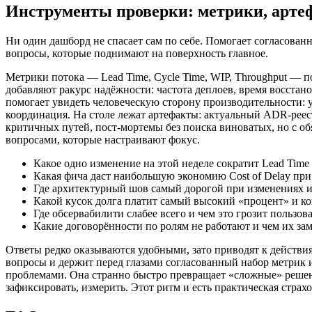
Инструменты проверки: метрики, артеф
Ни один дашборд не спасает сам по себе. Помогает согласован
вопросы, которые поднимают на поверхность главное.
Метрики потока — Lead Time, Cycle Time, WIP, Throughput —
добавляют ракурс надёжности: частота деплоев, время восстан
помогает увидеть человеческую сторону производительности: 
координация. На столе лежат артефакты: актуальный ADR‑реес
критичных путей, пост‑мортемы без поиска виноватых, но с о
вопросами, которые настраивают фокус.
Какое одно изменение на этой неделе сократит Lead Time
Какая фича даст наибольшую экономию Cost of Delay при
Где архитектурный шов самый дорогой при изменениях 
Какой кусок долга платит самый высокий «процент» и ког
Где обсервабилити слабее всего и чем это грозит пользов
Какие договорённости по ролям не работают и чем их за
Ответы редко оказываются удобными, зато приводят к действиям
вопросы и держит перед глазами согласованный набор метрик и 
проблемами. Она странно быстро превращает «сложные» решени
зафиксировать, измерить. Этот ритм и есть практическая страхо