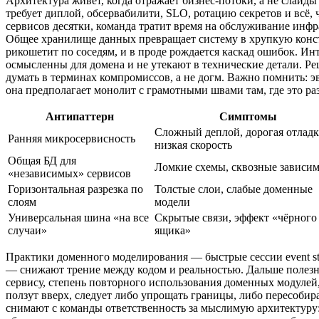
Архитектура живёт, когда отражает бизнес‑потоки, а не слайды
требует диплой, обсервабилити, SLO, ротацию секретов и всё, 
сервисов десятки, команда тратит время на обслуживание инфра
Общее хранилище данных превращает систему в хрупкую конс
рикошетит по соседям, и в проде рождается каскад ошибок. Ин
осмысленны для домена и не утекают в технические детали. Р
думать в терминах компромиссов, а не догм. Важно помнить: 
она предполагает монолит с грамотными швами там, где это ра
Антипаттерн
Симптомы
Сложный деплой, дорогая отладк
Ранняя микросервисность
низкая скорость
Общая БД для
Ломкие схемы, сквозные зависи
«независимых» сервисов
Горизонтальная разрезка по
Толстые слои, слабые доменные
слоям
модели
Универсальная шина «на все
Скрытые связи, эффект «чёрного
случаи»
ящика»
Практики доменного моделирования — быстрые сессии event sto
— снижают трение между кодом и реальностью. Дальше полезно
сервису, степень повторного использования доменных модулей
ползут вверх, следует либо упрощать границы, либо пересобир
снимают с команды ответственность за мыслимую архитектуру