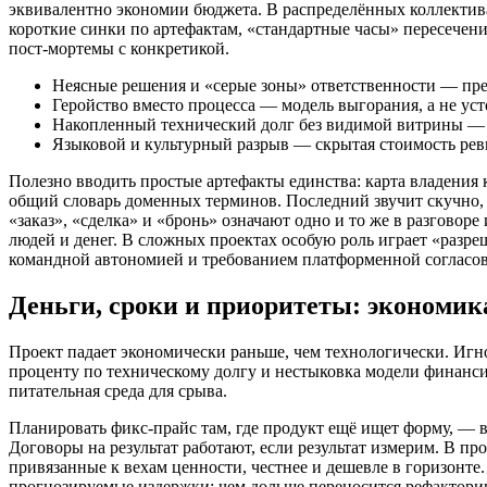
эквивалентно экономии бюджета. В распределённых коллекти
короткие синки по артефактам, «стандартные часы» пересече
пост‑мортемы с конкретикой.
Неясные решения и «серые зоны» ответственности — пр
Геройство вместо процесса — модель выгорания, а не ус
Накопленный технический долг без видимой витрины — 
Языковой и культурный разрыв — скрытая стоимость рев
Полезно вводить простые артефакты единства: карта владения
общий словарь доменных терминов. Последний звучит скучно, а
«заказ», «сделка» и «бронь» означают одно и то же в разговоре
людей и денег. В сложных проектах особую роль играет «разре
командной автономией и требованием платформенной согласо
Деньги, сроки и приоритеты: экономик
Проект падает экономически раньше, чем технологически. Игн
проценту по техническому долгу и нестыковка модели финанс
питательная среда для срыва.
Планировать фикс‑прайс там, где продукт ещё ищет форму, — всё
Договоры на результат работают, если результат измерим. В п
привязанные к вехам ценности, честнее и дешевле в горизонте.
прогнозируемые издержки: чем дольше переносится рефактори