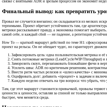
связке с внятными ADR и зрелым процессом он экономит недел
Финальный вывод: как превратить уро
Провал не случается внезапно; он складывается из мелких искр
терпимыми. Проект обретает устойчивость там, где архитектура
метрики рассказывают правду, а экономика помогает выбирать.
самой себе, и каждый сбой — не падение, а репетиция устойчи
How To — краткий маршрут действий по теме H1: сфокусирова
проект на рельсы. Он не обещает чудес, но гарантирует движе
Зафиксировать цель: одна пользовательская метрика и её 
Снять потоковые метрики (Lead/Cycle/WIP/Throughput) и 
Заморозить скоуп, перезапаковать ближайшие фичи в вер
Усилить швы: ADR по критичным решениям, контрактные
Ввести ритм частых релизов и «шлюз качества» с миним
Оцифровать долг: добавить «процент» к задачам и включит
Каждую неделю отвечать на три вопроса: что убрать, что 
Там, где этот маршрут становится привычкой, провалы теряют по
ценности к ценности, оставляя за спиной не только выправлен
быстрее, чем меняется среда.