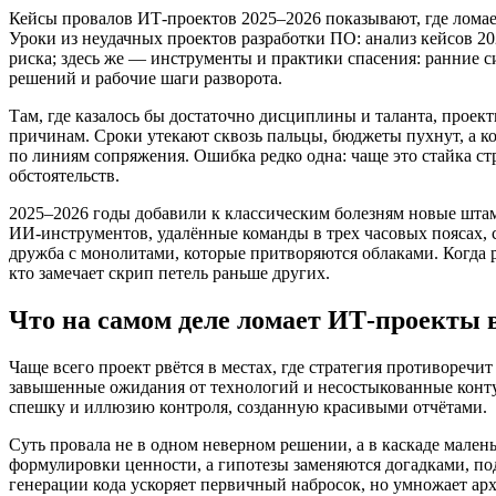
Кейсы провалов ИТ‑проектов 2025–2026 показывают, где ломае
Уроки из неудачных проектов разработки ПО: анализ кейсов 2
риска; здесь же — инструменты и практики спасения: ранние 
решений и рабочие шаги разворота.
Там, где казалось бы достаточно дисциплины и таланта, проек
причинам. Сроки утекают сквозь пальцы, бюджеты пухнут, а ко
по линиям сопряжения. Ошибка редко одна: чаще это стайка 
обстоятельств.
2025–2026 годы добавили к классическим болезням новые штам
ИИ‑инструментов, удалённые команды в трех часовых поясах, 
дружба с монолитами, которые притворяются облаками. Когда р
кто замечает скрип петель раньше других.
Что на самом деле ломает ИТ‑проекты в
Чаще всего проект рвётся в местах, где стратегия противореч
завышенные ожидания от технологий и несостыкованные конту
спешку и иллюзию контроля, созданную красивыми отчётами.
Суть провала не в одном неверном решении, а в каскаде мален
формулировки ценности, а гипотезы заменяются догадками, п
генерации кода ускоряет первичный набросок, но умножает ар