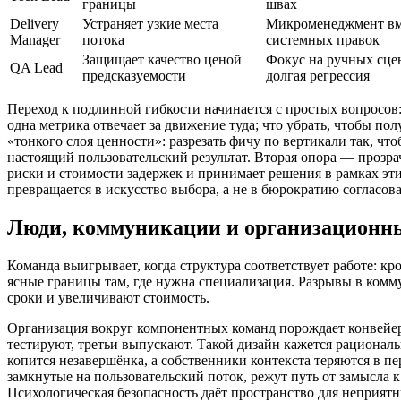
границы
швах
Delivery
Устраняет узкие места
Микроменеджмент вм
Manager
потока
системных правок
Защищает качество ценой
Фокус на ручных сце
QA Lead
предсказуемости
долгая регрессия
Переход к подлинной гибкости начинается с простых вопросов: 
одна метрика отвечает за движение туда; что убрать, чтобы по
«тонкого слоя ценности»: разрезать фичу по вертикали так, ч
настоящий пользовательский результат. Вторая опора — прозр
риски и стоимости задержек и принимает решения в рамках эт
превращается в искусство выбора, а не в бюрократию согласов
Люди, коммуникации и организационн
Команда выигрывает, когда структура соответствует работе: кр
ясные границы там, где нужна специализация. Разрывы в комм
сроки и увеличивают стоимость.
Организация вокруг компонентных команд порождает конвейер:
тестируют, третьи выпускают. Такой дизайн кажется рациональ
копится незавершёнка, а собственники контекста теряются в п
замкнутые на пользовательский поток, режут путь от замысла к р
Психологическая безопасность даёт пространство для неприят