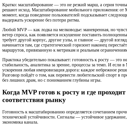
Кратко: масштабирование — это не резкий марш, а серия точных
решают исход. Масштабирование мобильного приложения: от M
момент, когда поведение пользователей подсказывает следующи
выдержать ускорение без потери ритма.
Любой MVP — как лодка на мелководье: маневренная, но чувс
ветер спроса, как появляется искушение поставить полноценны
требует другой корпус, другие узлы, и главное — другой взгл
начинается там, где стратегический горизонт наконец перестаё
маршрутов, привязанную к метрикам и реальным ограничения
Практика убедительно показывает: готовность к росту — это не
стабильность, аналитика за зрение, процессы за темп. И если в
ускорения любая импровизация дорога: каждое небрежное реше
Разговор пойдёт о том, как перевести любительский спорт в 
без лишних драм, но с пониманием глубины игры.
Когда MVP готов к росту и где проходит
соответствия рынку
Готовность к масштабированию определяется сочетанием прочн
технической устойчивости. Сигналы — устойчивое удержание, 
экономика канала.