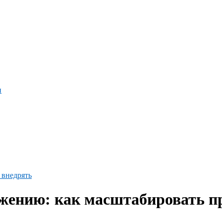
и
 внедрять
жению: как масштабировать п