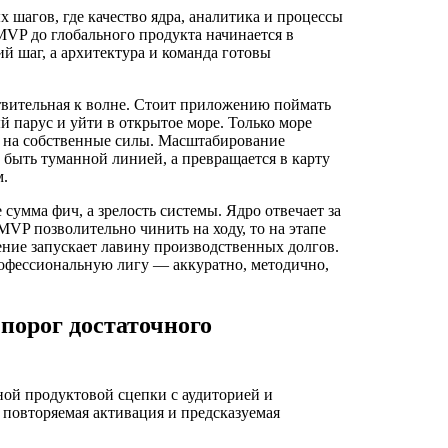
 шагов, где качество ядра, аналитика и процессы
VP до глобального продукта начинается в
й шаг, а архитектура и команда готовы
твительная к волне. Стоит приложению поймать
й парус и уйти в открытое море. Только море
яд на собственные силы. Масштабирование
т быть туманной линией, а превращается в карту
м.
 сумма фич, а зрелость системы. Ядро отвечает за
 MVP позволительно чинить на ходу, то на этапе
ние запускает лавину производственных долгов.
профессиональную лигу — аккуратно, методично,
 порог достаточного
ой продуктовой сцепки с аудиторией и
повторяемая активация и предсказуемая